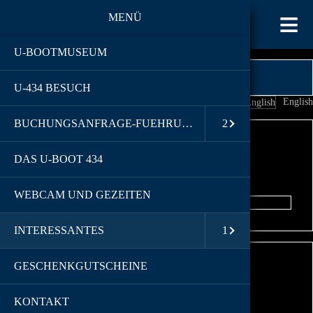
≡
MENÜ
U-BOOTMUSEUM
U-BOOT
Heutige Einlasszeiten: 11:00 bis 20:00 Uhr
U-434 BESUCH
Deutsch
|
English
BUCHUNGSANFRAGE-FUEHRUNGEN-UEBERSICHT
2
DAS U-BOOT 434
360°-Aufnahmen
WEBCAM UND GEZEITEN
INTERESSANTES
1
GESCHENKGUTSCHEINE
Videos
KONTAKT